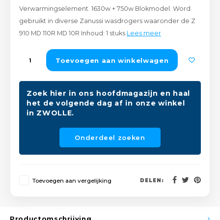
Verwarmingselement. 1630w + 750w Blokmodel. Word
Peda
Pomp
Meub
gebruikt in diverse Zanussi wasdrogers waaronder de Z
Zout
910 MD 110R MD 10R Inhoud: 1 stuks
Lees meer
Fiet
Trom
Leer
Afvo
Buit
Scho
Toevoegen aan winkelwagen
Lami
Binn
Kunst
Zoek hier in ons hoofdmagazijn en haal
het de volgende dag af in onze winkel
Fiets
in ZWOLLE.
Klus
Slote
Keuk
Onderdeel zoeken
Kett
Inter
Gere
Toevoegen aan vergelijking
DELEN:
Insec
Opha
Hout
Productomschrijving