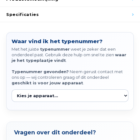
Spieg
Goud,
Specificaties
Versn
Cott
Remo
Auto,
Waar vind ik het typenummer?
Met het juiste
typenummer
weet je zeker dat een
Baga
Appa
onderdeel past. Gebruik deze hulp om snel te zien
waar
je het typeplaatje vindt
.
Fiets
Airca
Typenummer gevonden?
Neem gerust contact met
ons op — wij controleren graag of dit onderdeel
Kuss
geschikt is voor jouw apparaat
.
Tele
Kinde
Stuu
Vragen over dit onderdeel?