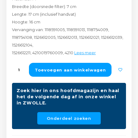
Peda
Pomp
Breedte (doorsnede filter): 7 cm
Meub
Zout
Lengte: 17 cm (inclusief handvat)
Fiet
Trom
Hoogte: 16 cm
Leer
Afvo
Vervanging van: 1118591005, 1118591013, 1118754009,
Buit
Scho
1118754108, 1526612005, 1526612013, 1526612021, 1526612039,
Lami
1526612104,
Binn
1526612211, 4210019760009, 4210
Lees meer
Kunst
Fiets
Toevoegen aan winkelwagen
Klus
Slote
Keuk
Zoek hier in ons hoofdmagazijn en haal
Kett
het de volgende dag af in onze winkel
Inter
in ZWOLLE.
Gere
Insec
Onderdeel zoeken
Opha
Hout