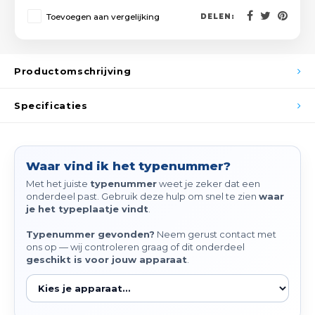
Spieg
Toevoegen aan vergelijking
Goud,
DELEN:
Versn
Cott
Productomschrijving
Remo
Auto,
Specificaties
Baga
Appa
Fiets
Airca
Waar vind ik het typenummer?
Kuss
Met het juiste
typenummer
weet je zeker dat een
onderdeel past. Gebruik deze hulp om snel te zien
waar
je het typeplaatje vindt
.
Tele
Typenummer gevonden?
Neem gerust contact met
ons op — wij controleren graag of dit onderdeel
Kinde
geschikt is voor jouw apparaat
.
Stuu