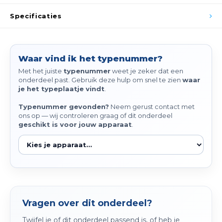
Spieg
Goud,
Specificaties
Versn
Cott
Remo
Waar vind ik het typenummer?
Auto,
Met het juiste
typenummer
weet je zeker dat een
Baga
onderdeel past. Gebruik deze hulp om snel te zien
waar
Appa
je het typeplaatje vindt
.
Fiets
Typenummer gevonden?
Neem gerust contact met
Airca
ons op — wij controleren graag of dit onderdeel
geschikt is voor jouw apparaat
.
Kuss
Tele
Kinde
Stuu
Vragen over dit onderdeel?
Twijfel je of dit onderdeel passend is, of heb je