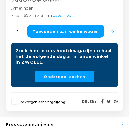
Motorbeschermings filter
Peda
Pomp
Afmetingen:
Meub
Zout
Filter: 160 x 113 x 13 mm
Lees meer
Fiet
Trom
Leer
Afvo
Toevoegen aan winkelwagen
Buit
Scho
Lami
Binn
Zoek hier in ons hoofdmagazijn en haal
Kunst
het de volgende dag af in onze winkel
Fiets
in ZWOLLE.
Klus
Slote
Onderdeel zoeken
Keuk
Kett
Inter
Toevoegen aan vergelijking
DELEN:
Gere
Insec
Opha
Hout
Productomschrijving