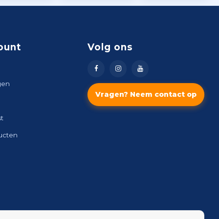
ount
Volg ons
gen
Vragen? Neem contact op
st
ducten