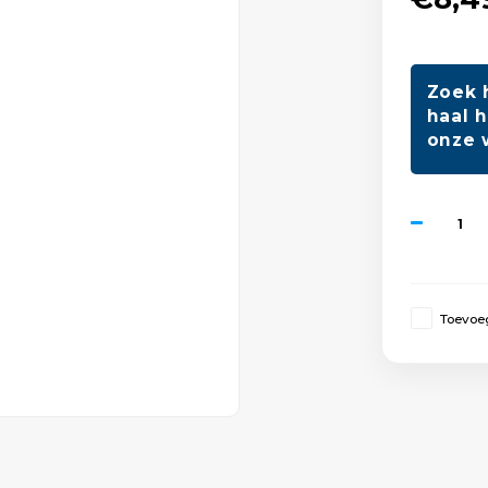
Zoek 
haal h
onze 
Toevoeg