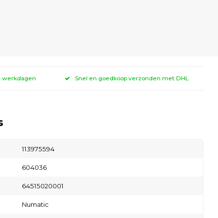
 3 werkdagen
Snel en goedkoop verzonden met DHL
s
113975594
604036
64515020001
Numatic