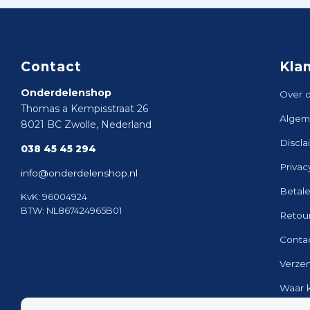
Contact
Kla
Onderdelenshop
Over 
Thomas a Kempisstraat 26
Algem
8021 BC Zwolle, Nederland
Discla
038 45 45 294
Privac
info@onderdelenshop.nl
Betal
KvK: 96004924
BTW: NL867424965B01
Retou
Conta
Verze
Waar 