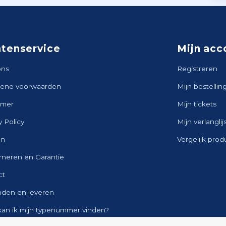
ntenservice
Mijn acc
ons
Registreren
ene voorwaarden
Mijn bestellin
imer
Mijn tickets
y Policy
Mijn verlanglij
en
Vergelijk pro
rneren en Garantie
ct
nden en leveren
kan ik mijn typenummer vinden?