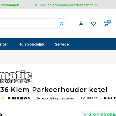
 3 werkdagen
Snel en goedkoop verzonden met DHL
0
inter
Huishoudelijk
Service
36 Klem Parkeerhouder ketel
0
REVIEWS
Je beoordeling toevoegen
ARTIKELCODE
6.45.1
9
2 OP VOORR