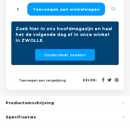
Peda
Pomp
Toevoegen aan winkelwagen
Meub
Zout
Fiet
Trom
Leer
Afvo
Zoek hier in ons hoofdmagazijn en haal
Buit
Scho
het de volgende dag af in onze winkel
Lami
in ZWOLLE.
Binn
Kunst
Onderdeel zoeken
Fiets
Klus
Slote
Keuk
Toevoegen aan vergelijking
DELEN:
Kett
Inter
Productomschrijving
Gere
Insec
Specificaties
Opha
Hout