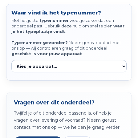
Spieg
Goud,
Waar vind ik het typenummer?
Versn
Met het juiste
typenummer
weet je zeker dat een
Cott
onderdeel past. Gebruik deze hulp om snel te zien
waar
je het typeplaatje vindt
.
Remo
Auto,
Typenummer gevonden?
Neem gerust contact met
ons op — wij controleren graag of dit onderdeel
Baga
Appa
geschikt is voor jouw apparaat
.
Fiets
Airca
Kuss
Tele
Vragen over dit onderdeel?
Kinde
Twijfel je of dit onderdeel passend is, of heb je
vragen over levering of voorraad? Neem gerust
Stuu
contact met ons op — we helpen je graag verder.