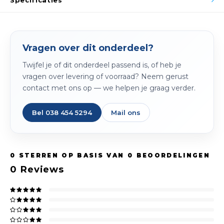
Specificaties
Spieg
Goud,
Versn
Cott
Vragen over dit onderdeel?
Remo
Auto,
Twijfel je of dit onderdeel passend is, of heb je
vragen over levering of voorraad? Neem gerust
Baga
Appa
contact met ons op — we helpen je graag verder.
Fiets
Airca
Bel 038 454 5294
Mail ons
Kuss
Tele
0
STERREN OP BASIS VAN
0
BEOORDELINGEN
0
Reviews
Kinde
Stuu