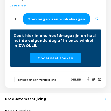
Peda
Pomp
Lees meer
Meub
Zout
Fiet
Trom
Toevoegen aan winkelwagen
Leer
Afvo
Buit
Scho
Lami
Zoek hier in ons hoofdmagazijn en haal
het de volgende dag af in onze winkel
Binn
Kunst
in ZWOLLE.
Fiets
Klus
Onderdeel zoeken
Slote
Keuk
Kett
Toevoegen aan vergelijking
DELEN:
Inter
Gere
Insec
Productomschrijving
Opha
Hout