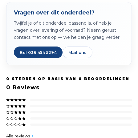
Peda
Pomp
Meub
Vragen over dit onderdeel?
Zout
Fiet
Trom
Twijfel je of dit onderdeel passend is, of heb je
Leer
Afvo
vragen over levering of voorraad? Neem gerust
Buit
Scho
contact met ons op — we helpen je graag verder.
Lami
Binn
Bel 038 454 5294
Mail ons
Kunst
Fiets
Klus
0
STERREN OP BASIS VAN
0
BEOORDELINGEN
Slote
Keuk
0
Reviews
Kett
Inter
Gere
Insec
Opha
Hout
Alle reviews