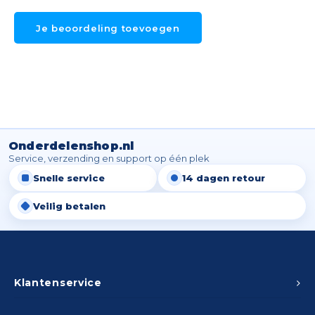
Spieg
Goud,
Je beoordeling toevoegen
Versn
Cott
Remo
Auto,
Baga
Appa
Onderdelenshop.nl
Fiets
Airca
Service, verzending en support op één plek
Snelle service
14 dagen retour
Kuss
Veilig betalen
Tele
Kinde
Klantenservice
Stuu