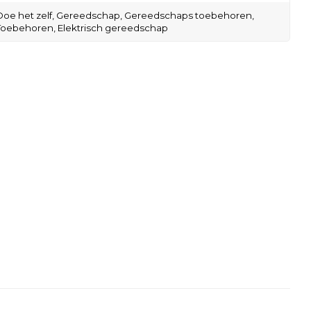
Doe het zelf,
Gereedschap,
Gereedschaps toebehoren,
Toebehoren,
Elektrisch gereedschap