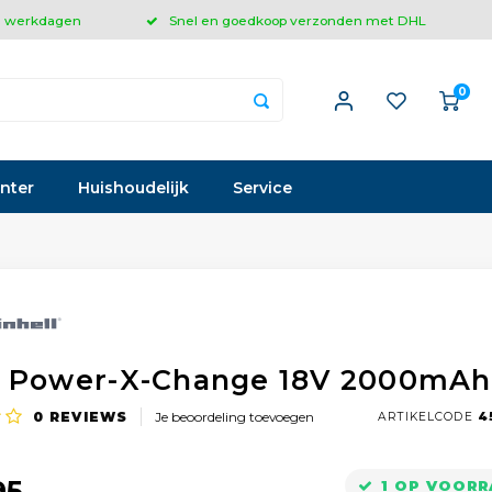
 3 werkdagen
Snel en goedkoop verzonden met DHL
0
inter
Huishoudelijk
Service
 Power-X-Change 18V 2000mAh
0
REVIEWS
Je beoordeling toevoegen
ARTIKELCODE
45
95
1 OP VOOR