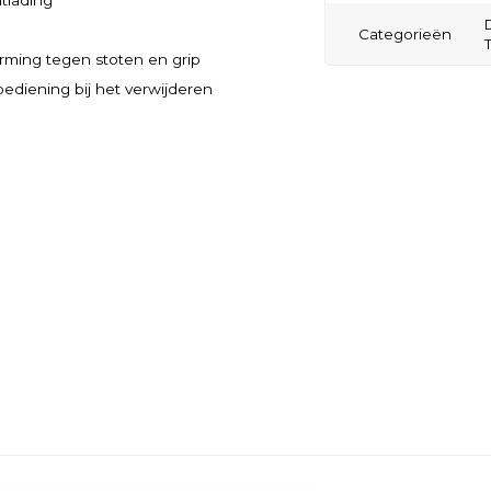
ntlading
Categorieën
rming tegen stoten en grip
diening bij het verwijderen