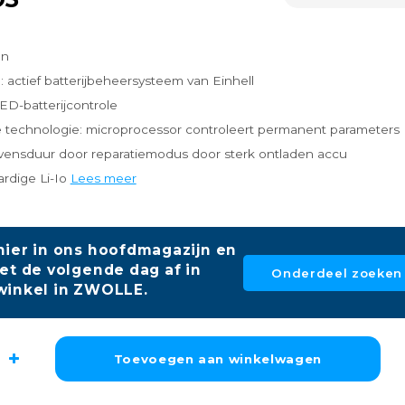
en
S: actief batterijbeheersysteem van Einhell
LED-batterijcontrole
 technologie: microprocessor controleert permanent parameters
evensduur door reparatiemodus door sterk ontladen accu
rdige Li-Io
Lees meer
hier in ons hoofdmagazijn en
et de volgende dag af in
Onderdeel zoeken
winkel in ZWOLLE.
Toevoegen aan winkelwagen