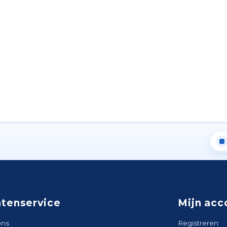
ntenservice
Mijn acc
ons
Registreren