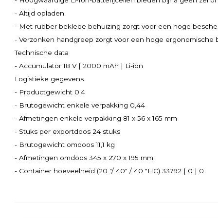
- Hoogwaardige Li-Ion-batterijcellen bieden bijna geen zelfo
- Altijd opladen
- Met rubber beklede behuizing zorgt voor een hoge besche
- Verzonken handgreep zorgt voor een hoge ergonomische be
Technische data
- Accumulator 18 V | 2000 mAh | Li-ion
Logistieke gegevens
- Productgewicht 0.4
- Brutogewicht enkele verpakking 0,44
- Afmetingen enkele verpakking 81 x 56 x 165 mm
- Stuks per exportdoos 24 stuks
- Brutogewicht omdoos 11,1 kg
- Afmetingen omdoos 345 x 270 x 195 mm
- Container hoeveelheid (20 "/ 40" / 40 "HC) 33792 | 0 | 0