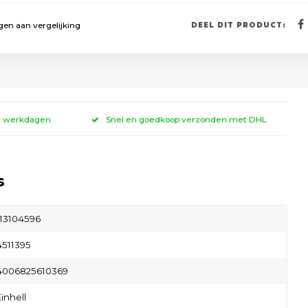
en aan vergelijking
DEEL DIT PRODUCT:
 3 werkdagen
Snel en goedkoop verzonden met DHL
s
113104596
4511395
4006825610369
Einhell