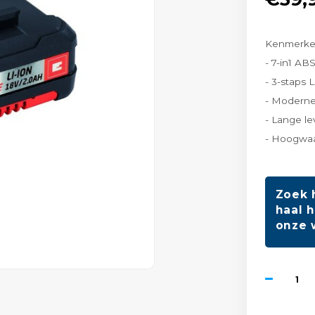
Kenmerk
- 7-in1 AB
- 3-staps 
- Moderne
- Lange l
- Hoogwaa
Zoek 
haal h
onze 