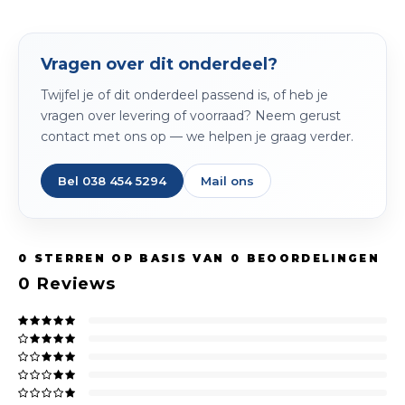
Spieg
Goud,
Versn
Vragen over dit onderdeel?
Cott
Twijfel je of dit onderdeel passend is, of heb je
Remo
Auto,
vragen over levering of voorraad? Neem gerust
contact met ons op — we helpen je graag verder.
Baga
Appa
Bel 038 454 5294
Mail ons
Fiets
Airca
Kuss
0
STERREN OP BASIS VAN
0
BEOORDELINGEN
Tele
0
Reviews
Kinde
Stuu