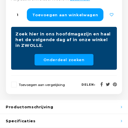
Peda
Pomp
Meub
Zout
Toevoegen aan winkelwagen
Fiet
Trom
Leer
Afvo
Buit
Scho
Zoek hier in ons hoofdmagazijn en haal
Lami
het de volgende dag af in onze winkel
in ZWOLLE.
Binn
Kunst
Onderdeel zoeken
Fiets
Klus
Slote
Keuk
Toevoegen aan vergelijking
DELEN:
Kett
Inter
Gere
Productomschrijving
Insec
Opha
Specificaties
Hout