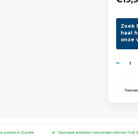
Zoek 
haal h
onze 
Toevoeg
ze winkel in Zwolle
Voorraad artikelen verzonden binnen 1 tot