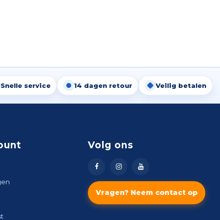
Snelle service
14 dagen retour
Veilig betalen
ount
Volg ons
gen
Vragen? Neem contact op
st