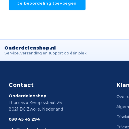
Je beoordeling toevoegen
Onderdelenshop.nl
Service, verzending en support op één plek
Contact
Kla
Onderdelenshop
Over 
Thomas a Kempisstraat 26
Algem
8021 BC Zwolle, Nederland
Discla
038 45 45 294
Privac