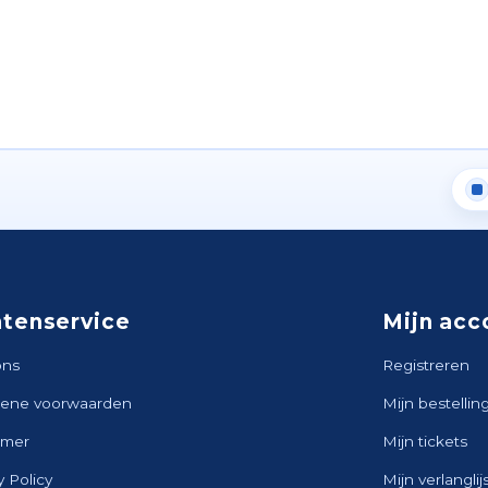
ntenservice
Mijn acc
ons
Registreren
ene voorwaarden
Mijn bestellin
imer
Mijn tickets
y Policy
Mijn verlanglij