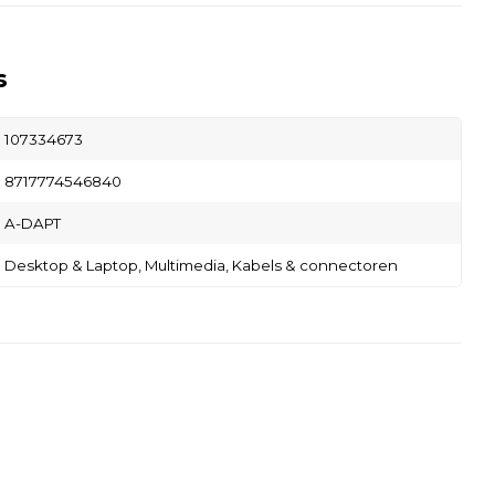
s
107334673
8717774546840
A-DAPT
Desktop & Laptop,
Multimedia,
Kabels & connectoren