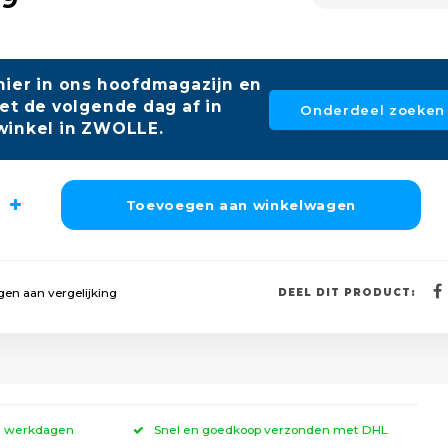
hier in ons hoofdmagazijn en
et de volgende dag af in
Onderdeel zoeken
winkel in ZWOLLE.
Toevoegen aan winkelwagen
en aan vergelijking
DEEL DIT PRODUCT:
 3 werkdagen
Snel en goedkoop verzonden met DHL