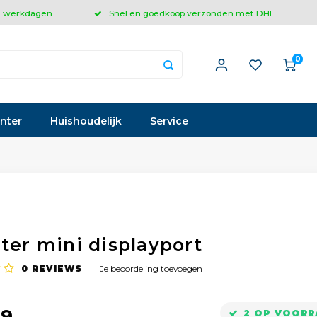
 3 werkdagen
Snel en goedkoop verzonden met DHL
0
inter
Huishoudelijk
Service
ter mini displayport
0
REVIEWS
Je beoordeling toevoegen
99
2 OP VOORR