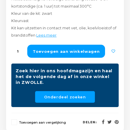
Peda
Pomp
kortstondige (ca. 1 uur) tot maximaal 300°C
Meub
Zout
Kleur van de kit: zwart
Fiet
Trom
Kleurvast
Leer
Afvo
Kit kan uitzetten in contact met vet, olie, koelvloeistof of
Buit
Scho
brandstoffen
Lees meer
Lami
Binn
Toevoegen aan winkelwagen
Kunst
Fiets
Klus
Zoek hier in ons hoofdmagazijn en haal
het de volgende dag af in onze winkel
Slote
Keuk
in ZWOLLE.
Kett
Inter
Onderdeel zoeken
Gere
Insec
Opha
Toevoegen aan vergelijking
DELEN:
Hout