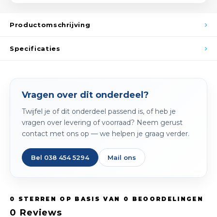
Spieg
Goud,
Productomschrijving
Versn
Cott
Specificaties
Remo
Auto,
Baga
Appa
Vragen over dit onderdeel?
Fiets
Airca
Twijfel je of dit onderdeel passend is, of heb je
vragen over levering of voorraad? Neem gerust
Kuss
contact met ons op — we helpen je graag verder.
Tele
Bel 038 454 5294
Mail ons
Kinde
Stuu
0
STERREN OP BASIS VAN
0
BEOORDELINGEN
0
Reviews