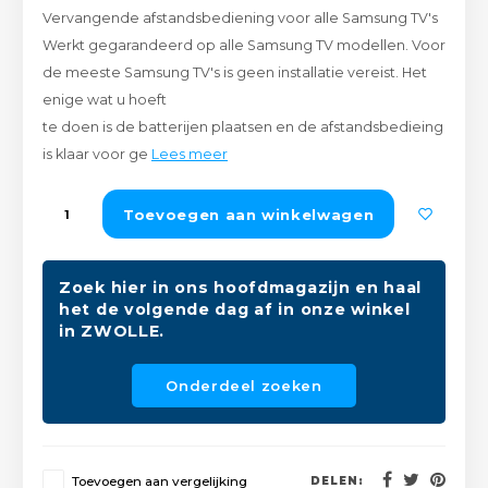
Vervangende afstandsbediening voor alle Samsung TV's
Peda
Pomp
Meub
Werkt gegarandeerd op alle Samsung TV modellen. Voor
Zout
de meeste Samsung TV's is geen installatie vereist. Het
Fiet
Trom
Leer
enige wat u hoeft
Afvo
Buit
Scho
te doen is de batterijen plaatsen en de afstandsbedieing
Lami
is klaar voor ge
Lees meer
Binn
Kunst
Toevoegen aan winkelwagen
Fiets
Klus
Zoek hier in ons hoofdmagazijn en haal
Slote
Keuk
het de volgende dag af in onze winkel
in ZWOLLE.
Kett
Inter
Onderdeel zoeken
Gere
Insec
Opha
Hout
Toevoegen aan vergelijking
DELEN: