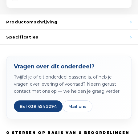
Spieg
Goud,
Versn
Productomschrijving
Cott
Remo
Specificaties
Auto,
Baga
Appa
Fiets
Vragen over dit onderdeel?
Airca
Twijfel je of dit onderdeel passend is, of heb je
Kuss
vragen over levering of voorraad? Neem gerust
contact met ons op — we helpen je graag verder.
Tele
Bel 038 454 5294
Mail ons
Kinde
Stuu
0
STERREN OP BASIS VAN
0
BEOORDELINGEN