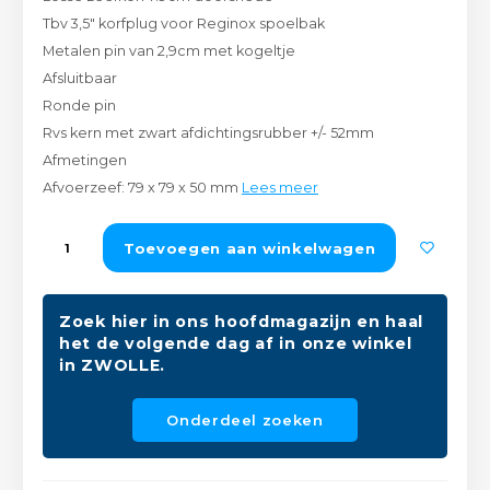
Peda
Pomp
Tbv 3,5" korfplug voor Reginox spoelbak
Meub
Zout
Metalen pin van 2,9cm met kogeltje
Fiet
Trom
Afsluitbaar
Leer
Afvo
Ronde pin
Buit
Scho
Rvs kern met zwart afdichtingsrubber +/- 52mm
Lami
Afmetingen
Binn
Afvoerzeef: 79 x 79 x 50 mm
Lees meer
Kunst
Fiets
Toevoegen aan winkelwagen
Klus
Slote
Keuk
Zoek hier in ons hoofdmagazijn en haal
Kett
het de volgende dag af in onze winkel
Inter
in ZWOLLE.
Gere
Insec
Onderdeel zoeken
Opha
Hout