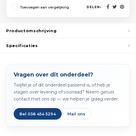
Spieg
Toevoegen aan vergelijking
Goud,
DELEN:
Versn
Cott
Productomschrijving
Remo
Auto,
Specificaties
Baga
Appa
Fiets
Airca
Vragen over dit onderdeel?
Kuss
Twijfel je of dit onderdeel passend is, of heb je
vragen over levering of voorraad? Neem gerust
Tele
contact met ons op — we helpen je graag verder.
Kinde
Bel 038 454 5294
Mail ons
Stuu