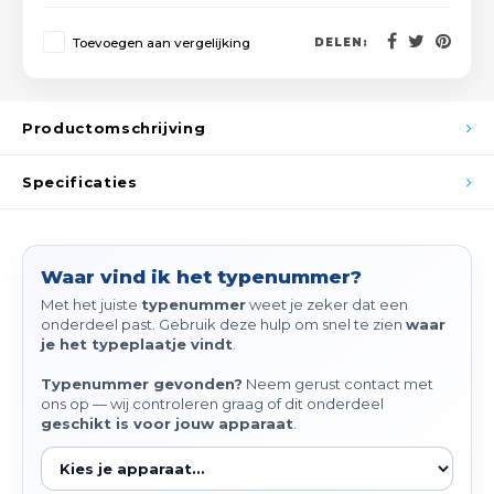
Spieg
Goud,
Toevoegen aan vergelijking
DELEN:
Versn
Cott
Remo
Productomschrijving
Auto,
Baga
Specificaties
Appa
Fiets
Airca
Waar vind ik het typenummer?
Kuss
Met het juiste
typenummer
weet je zeker dat een
onderdeel past. Gebruik deze hulp om snel te zien
waar
Tele
je het typeplaatje vindt
.
Typenummer gevonden?
Neem gerust contact met
Kinde
ons op — wij controleren graag of dit onderdeel
geschikt is voor jouw apparaat
.
Stuu