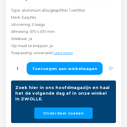
Peda
Pomp
Meub
Type: aluminium afzuigkapfilter / vetfilter
Zout
Merk: Easyfiks
Fiet
Trom
Leer
Uitvoering: 2-laags
Afvo
Afmeting: 570 x 470 mm
Buit
Scho
Lami
Wasbaar: ja
Op maat te knippen: ja
Binn
Kunst
Toepassing: universeel
Lees meer
Fiets
Klus
Toevoegen aan winkelwagen
Slote
Keuk
Zoek hier in ons hoofdmagazijn en haal
Kett
Inter
het de volgende dag af in onze winkel
in ZWOLLE.
Gere
Insec
Onderdeel zoeken
Opha
Hout