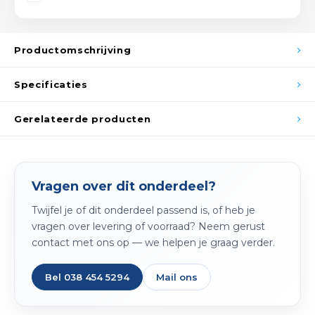
Spieg
Goud,
Versn
Productomschrijving
Cott
Remo
Specificaties
Auto,
Baga
Gerelateerde producten
Appa
Fiets
Airca
Kuss
Vragen over dit onderdeel?
Twijfel je of dit onderdeel passend is, of heb je
Tele
vragen over levering of voorraad? Neem gerust
contact met ons op — we helpen je graag verder.
Kinde
Bel 038 454 5294
Mail ons
Stuu