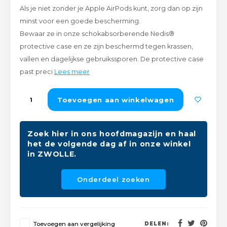
Als je niet zonder je Apple AirPods kunt, zorg dan op zijn
Peda
Pomp
Meub
minst voor een goede bescherming.
Zout
Bewaar ze in onze schokabsorberende Nedis®
Fiet
Trom
Leer
protective case en ze zijn beschermd tegen krassen,
Afvo
Buit
Scho
vallen en dagelijkse gebruikssporen. De protective case
Lami
past preci
Lees meer
Binn
Kunst
Toevoegen aan winkelwagen
Fiets
Klus
Zoek hier in ons hoofdmagazijn en haal
Slote
Keuk
het de volgende dag af in onze winkel
in ZWOLLE.
Kett
Inter
Onderdeel zoeken
Gere
Insec
Opha
Hout
Toevoegen aan vergelijking
DELEN: