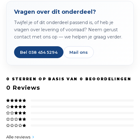
Spieg
Goud,
Vragen over dit onderdeel?
Versn
Twijfel je of dit onderdeel passend is, of heb je
Cott
vragen over levering of voorraad? Neem gerust
Remo
contact met ons op — we helpen je graag verder.
Auto,
Baga
Bel 038 454 5294
Mail ons
Appa
Fiets
Airca
0
STERREN OP BASIS VAN
0
BEOORDELINGEN
Kuss
0
Reviews
Tele
Kinde
Stuu
Alle reviews