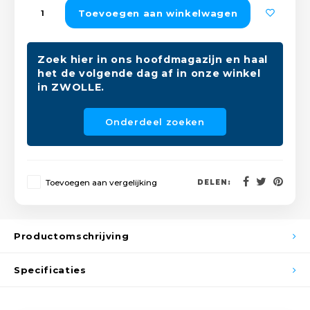
Peda
Pomp
Toevoegen aan winkelwagen
Meub
Zout
Fiet
Trom
Leer
Zoek hier in ons hoofdmagazijn en haal
Afvo
het de volgende dag af in onze winkel
Buit
Scho
in ZWOLLE.
Lami
Binn
Onderdeel zoeken
Kunst
Fiets
Klus
Slote
Toevoegen aan vergelijking
DELEN:
Keuk
Kett
Inter
Productomschrijving
Gere
Insec
Specificaties
Opha
Hout