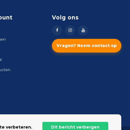
ount
Volg ons
gen
Vragen? Neem contact op
st
ducten
te verbeteren.
Dit bericht verbergen