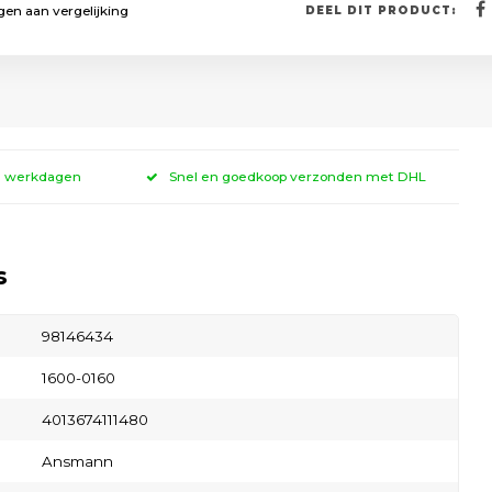
en aan vergelijking
DEEL DIT PRODUCT:
 3 werkdagen
Snel en goedkoop verzonden met DHL
s
98146434
1600-0160
4013674111480
Ansmann