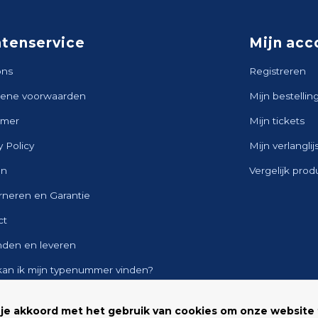
ntenservice
Mijn acc
ons
Registreren
ene voorwaarden
Mijn bestellin
imer
Mijn tickets
y Policy
Mijn verlanglij
en
Vergelijk pro
rneren en Garantie
ct
nden en leveren
kan ik mijn typenummer vinden?
ap
 je akkoord met het gebruik van cookies om onze website 