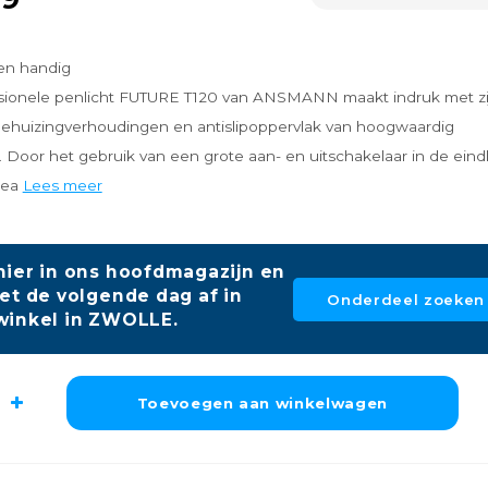
 en handig
sionele penlicht FUTURE T120 van ANSMANN maakt indruk met zi
behuizingverhoudingen en antislipoppervlak van hoogwaardig
 Door het gebruik van een grote aan- en uitschakelaar in de eind
dea
Lees meer
hier in ons hoofdmagazijn en
et de volgende dag af in
Onderdeel zoeken
winkel in ZWOLLE.
Toevoegen aan winkelwagen