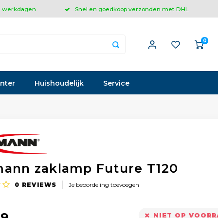
 3 werkdagen
Snel en goedkoop verzonden met DHL
0
inter
Huishoudelijk
Service
ann zaklamp Future T120
0
REVIEWS
Je beoordeling toevoegen
99
NIET OP VOOR