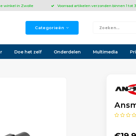
ze winkel in Zwolle
Voorraad artikelen verzonden binnen 1 tot
Categorieën
r
Doe het zelf
Onderdelen
Multimedia
Pr
Ansm
€19,