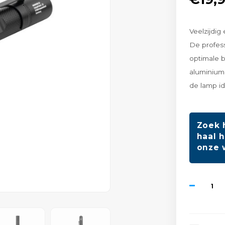
Veelzijdig
De profes
optimale 
aluminium.
de lamp i
Zoek 
haal h
onze 