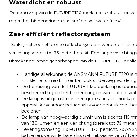
Waterdicht en robuust
De behuizing van de FUTURE T120 penlamp is robuust en van
tegen het binnendringen van stof en spatwater (IP54).
Zeer efficiënt reflectorsysteem
Dankzij het zeer efficiënte reflectorsysteem wordt een licht
verlichtingsbereik tot 75 meter bereikt. Een lange verlichtin
uitstekende lampeigenschappen van de FUTURE T120 penlich
Handige alleskunner: de ANSMANN FUTURE T120 is ni
zijn kleine formaat, maar kan ook onderweg worden g
De behuizing van de FUTURE T120 penlamp is robuust 
beschermd tegen het binnendringen van stof en spat
De lamp is uitgerust met een grote aan / uit eindkap
oppervlak, waardoor het ideaal is voor gebruik met 
bedienen
De lamp van hoogwaardig aluminium is slechts 115 mm 
van 130 lumen en een verlichtingsbereik tot 75 meter
Leveringsomvang: 1 x FUTURE T120 penlicht, 2x ANS
batterijen, verwijderbare clip, gebruiksaanwijzing / D