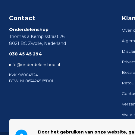
Contact
Kla
Onderdelenshop
Over 
Thomas a Kempisstraat 26
Algem
8021 BC Zwolle, Nederland
Discla
038 45 45 294
Privac
info@onderdelenshop.nl
Betal
KvK: 96004924
BTW: NL867424965B01
Retou
Conta
Verze
Waar 
Sitem
Door het gebruiken van onze website, ga