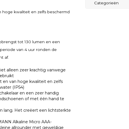
Categorieën
 hoge kwaliteit en zelfs beschermd
opbrengst tot 130 lumen en een
gsperiode van 4 uur ronden de
t af.
et alleen zeer krachtig vanwege
ebruikt
en van hoge kwaliteit en zelfs
water (IP54)
schakelaar en een zeer handig
handschoenen of met één hand te
lang. Het creëert een lichtsterkte
MANN Alkaline Micro AAA-
e kleine allrounder met geweldige