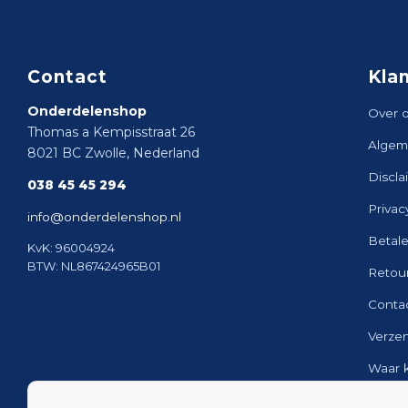
Contact
Kla
Onderdelenshop
Over 
Thomas a Kempisstraat 26
Algem
8021 BC Zwolle, Nederland
Discla
038 45 45 294
Privac
info@onderdelenshop.nl
Betal
KvK: 96004924
BTW: NL867424965B01
Retou
Conta
Verze
Waar 
Sitem