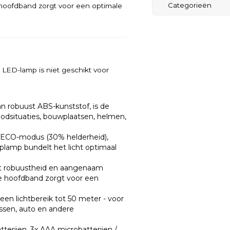
Categorieën
e hoofdband zorgt voor een optimale
LED-lamp is niet geschikt voor
n robuust ABS-kunststof, is de
odsituaties, bouwplaatsen, helmen,
), ECO-modus (30% helderheid),
oplamp bundelt het licht optimaal
ft robuustheid en aangenaam
re hoofdband zorgt voor een
en lichtbereik tot 50 meter - voor
issen, auto en andere
erijen, 3x AAA microbatterijen /