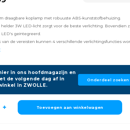
 draagbare koplamp met robuuste ABS-kunststofbehuizing.
helder 3W LED-licht zorgt voor de beste verlichting. Bovendien zi
 LED's geïntegreerd.
k van de vereisten kunnen 4 verschillende verlichtingsfuncties wo
r
hier in ons hoofdmagazijn en
et de volgende dag af in
Onderdeel zoeken
winkel in ZWOLLE.
Toevoegen aan winkelwagen