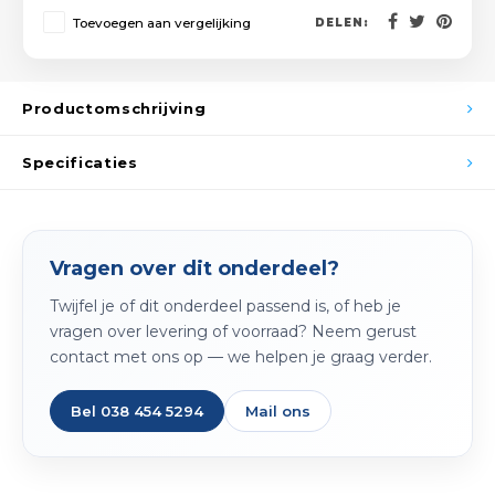
Spieg
Toevoegen aan vergelijking
DELEN:
Goud,
Versn
Cott
Productomschrijving
Remo
Auto,
Specificaties
Baga
Appa
Fiets
Airca
Vragen over dit onderdeel?
Kuss
Twijfel je of dit onderdeel passend is, of heb je
vragen over levering of voorraad? Neem gerust
Tele
contact met ons op — we helpen je graag verder.
Kinde
Bel 038 454 5294
Mail ons
Stuu