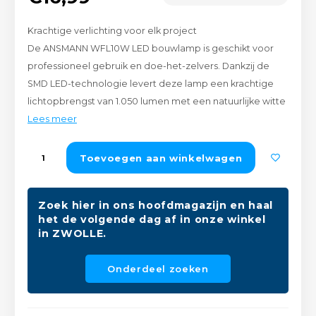
Peda
Pomp
Meub
Krachtige verlichting voor elk project
Zout
Fiet
Trom
De ANSMANN WFL10W LED bouwlamp is geschikt voor
Leer
professioneel gebruik en doe-het-zelvers. Dankzij de
Afvo
Buit
Scho
SMD LED-technologie levert deze lamp een krachtige
Lami
lichtopbrengst van 1.050 lumen met een natuurlijke witte
Binn
Lees meer
Kunst
Fiets
Toevoegen aan winkelwagen
Klus
Slote
Keuk
Zoek hier in ons hoofdmagazijn en haal
het de volgende dag af in onze winkel
Kett
Inter
in ZWOLLE.
Gere
Insec
Onderdeel zoeken
Opha
Hout