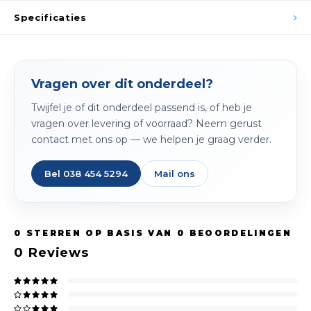
Spieg
Specificaties
Goud,
Versn
Cott
Remo
Vragen over dit onderdeel?
Auto,
Twijfel je of dit onderdeel passend is, of heb je
Baga
Appa
vragen over levering of voorraad? Neem gerust
contact met ons op — we helpen je graag verder.
Fiets
Airca
Bel 038 454 5294
Mail ons
Kuss
Tele
0
STERREN OP BASIS VAN
0
BEOORDELINGEN
Kinde
0
Reviews
Stuu