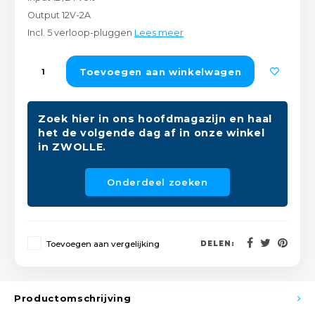
Peda
Pomp
Output 12V-2A
Meub
Zout
Incl. 5 verloop-pluggen
Lees meer
Fiet
Trom
Leer
Afvo
Toevoegen aan winkelwagen
Buit
Scho
Lami
Binn
Zoek hier in ons hoofdmagazijn en haal
Kunst
het de volgende dag af in onze winkel
in ZWOLLE.
Fiets
Klus
Onderdeel zoeken
Slote
Keuk
Kett
Inter
Toevoegen aan vergelijking
DELEN:
Gere
Insec
Opha
Productomschrijving
Hout