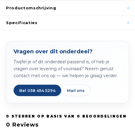
Spieg
Goud,
Productomschrijving
Versn
Cott
Specificaties
Remo
Auto,
Baga
Vragen over dit onderdeel?
Appa
Twijfel je of dit onderdeel passend is, of heb je
Fiets
Airca
vragen over levering of voorraad? Neem gerust
contact met ons op — we helpen je graag verder.
Kuss
Bel 038 454 5294
Mail ons
Tele
Kinde
0
STERREN OP BASIS VAN
0
BEOORDELINGEN
Stuu
0
Reviews