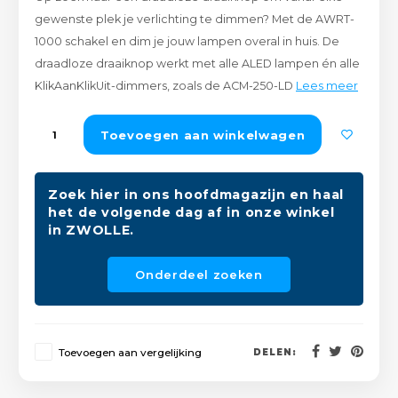
Peda
Pomp
gewenste plek je verlichting te dimmen? Met de AWRT-
Meub
Zout
1000 schakel en dim je jouw lampen overal in huis. De
Fiet
Trom
draadloze draaiknop werkt met alle ALED lampen én alle
Leer
Afvo
KlikAanKlikUit-dimmers, zoals de ACM-250-LD
Lees meer
Buit
Scho
Lami
Toevoegen aan winkelwagen
Binn
Kunst
Fiets
Zoek hier in ons hoofdmagazijn en haal
Klus
het de volgende dag af in onze winkel
in ZWOLLE.
Slote
Keuk
Onderdeel zoeken
Kett
Inter
Gere
Insec
Toevoegen aan vergelijking
DELEN:
Opha
Hout