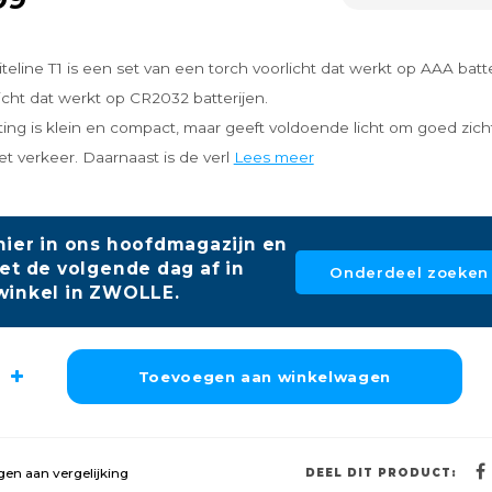
eline T1 is een set van een torch voorlicht dat werkt op AAA batte
icht dat werkt op CR2032 batterijen.
ting is klein en compact, maar geeft voldoende licht om goed zich
het verkeer. Daarnaast is de verl
Lees meer
hier in ons hoofdmagazijn en
et de volgende dag af in
Onderdeel zoeken
winkel in ZWOLLE.
Toevoegen aan winkelwagen
en aan vergelijking
DEEL DIT PRODUCT: