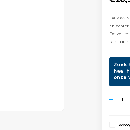
De AXA Nit
en achterl
De verlich
te zijn in 
Zoek 
haal h
onze 
Toevoeg