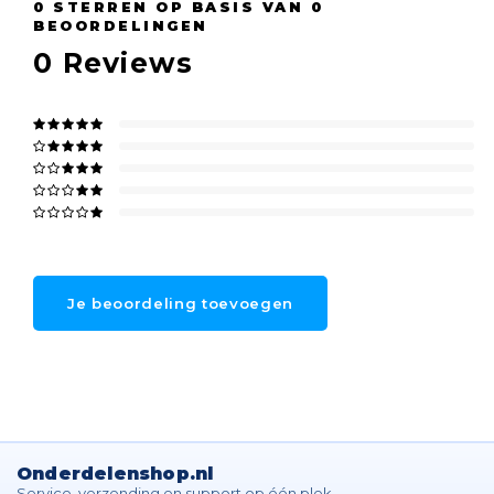
0
STERREN OP BASIS VAN
0
BEOORDELINGEN
0
Reviews
Je beoordeling toevoegen
Onderdelenshop.nl
Service, verzending en support op één plek