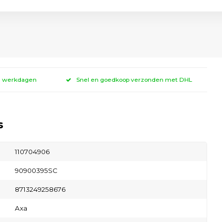
 3 werkdagen
Snel en goedkoop verzonden met DHL
s
110704906
90900395SC
8713249258676
Axa