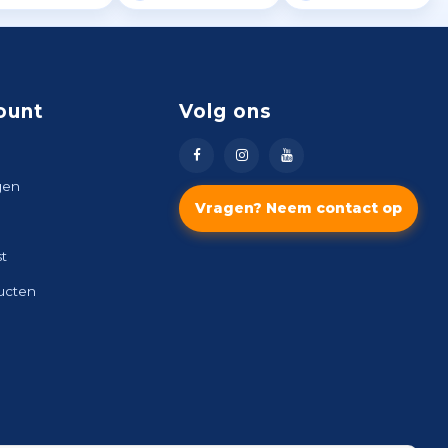
ount
Volg ons
gen
Vragen? Neem contact op
st
ducten