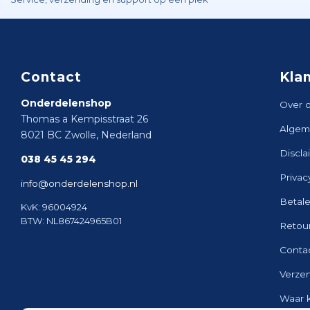
Contact
Kla
Onderdelenshop
Over 
Thomas a Kempisstraat 26
Algem
8021 BC Zwolle, Nederland
Discla
038 45 45 294
Privac
info@onderdelenshop.nl
Betal
KvK: 96004924
BTW: NL867424965B01
Retou
Conta
Verze
Waar 