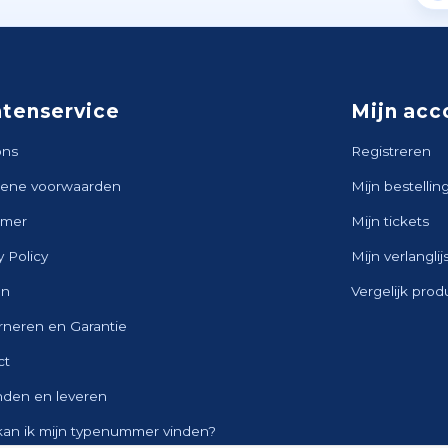
ntenservice
Mijn acc
ons
Registreren
ene voorwaarden
Mijn bestellin
imer
Mijn tickets
y Policy
Mijn verlanglij
en
Vergelijk pro
rneren en Garantie
ct
nden en leveren
kan ik mijn typenummer vinden?