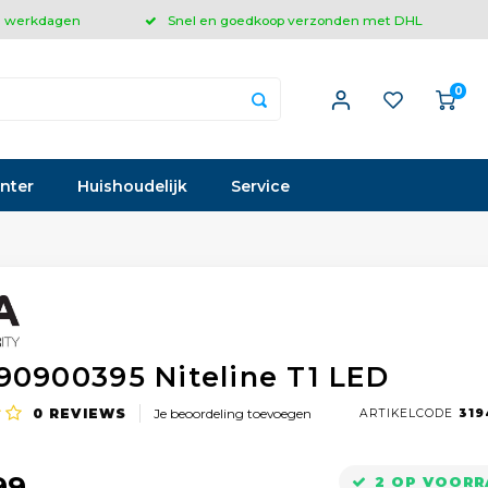
 3 werkdagen
Snel en goedkoop verzonden met DHL
0
inter
Huishoudelijk
Service
90900395 Niteline T1 LED
0
REVIEWS
Je beoordeling toevoegen
ARTIKELCODE
319
99
2 OP VOORR