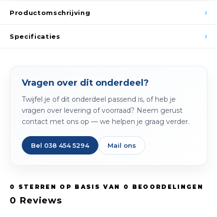
Spieg
Goud,
Productomschrijving
Versn
Cott
Specificaties
Remo
Auto,
Baga
Vragen over dit onderdeel?
Appa
Twijfel je of dit onderdeel passend is, of heb je
Fiets
Airca
vragen over levering of voorraad? Neem gerust
contact met ons op — we helpen je graag verder.
Kuss
Bel 038 454 5294
Mail ons
Tele
Kinde
0
STERREN OP BASIS VAN
0
BEOORDELINGEN
Stuu
0
Reviews