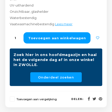
Peda
Pomp
UV-uithardend
Meub
Zout
Onzichtbaar, glashelder
Fiet
Trom
Waterbestendig
Leer
Afvo
Vaatwasmachinebestendig
Lees meer
Buit
Scho
Lami
Toevoegen aan winkelwagen
Binn
Kunst
Fiets
Zoek hier in ons hoofdmagazijn en haal
Klus
het de volgende dag af in onze winkel
in ZWOLLE.
Slote
Keuk
Onderdeel zoeken
Kett
Inter
Gere
Insec
Toevoegen aan vergelijking
DELEN:
Opha
Hout