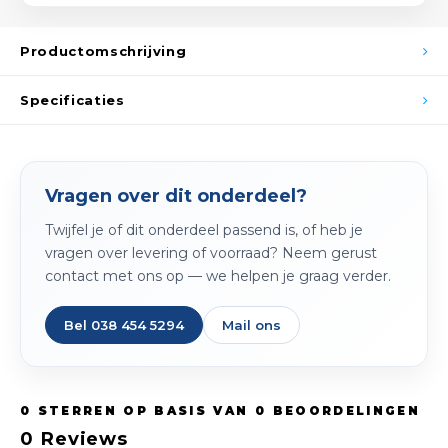
Spieg
Goud,
Productomschrijving
Versn
Cott
Specificaties
Remo
Auto,
Baga
Appa
Vragen over dit onderdeel?
Fiets
Airca
Twijfel je of dit onderdeel passend is, of heb je
vragen over levering of voorraad? Neem gerust
Kuss
contact met ons op — we helpen je graag verder.
Tele
Bel 038 454 5294
Mail ons
Kinde
Stuu
0
STERREN OP BASIS VAN
0
BEOORDELINGEN
0
Reviews