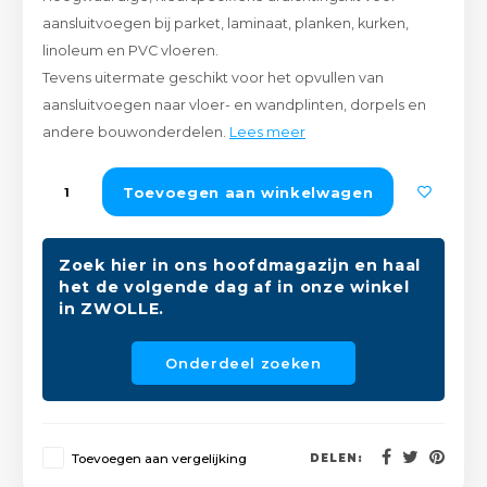
Peda
Pomp
aansluitvoegen bij parket, laminaat, planken, kurken,
Meub
Zout
linoleum en PVC vloeren.
Fiet
Trom
Tevens uitermate geschikt voor het opvullen van
Leer
Afvo
aansluitvoegen naar vloer- en wandplinten, dorpels en
Buit
Scho
andere bouwonderdelen.
Lees meer
Lami
Binn
Toevoegen aan winkelwagen
Kunst
Fiets
Klus
Zoek hier in ons hoofdmagazijn en haal
het de volgende dag af in onze winkel
Slote
Keuk
in ZWOLLE.
Kett
Inter
Onderdeel zoeken
Gere
Insec
Opha
Toevoegen aan vergelijking
DELEN:
Hout