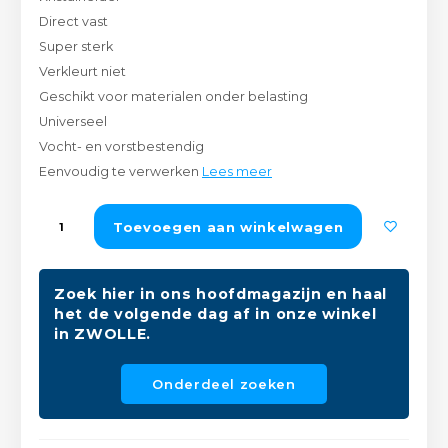
Peda
Pomp
Direct vast
Meub
Zout
Super sterk
Fiet
Trom
Verkleurt niet
Leer
Afvo
Geschikt voor materialen onder belasting
Buit
Scho
Universeel
Lami
Vocht- en vorstbestendig
Binn
Eenvoudig te verwerken
Lees meer
Kunst
Fiets
Toevoegen aan winkelwagen
Klus
Slote
Keuk
Zoek hier in ons hoofdmagazijn en haal
Kett
het de volgende dag af in onze winkel
Inter
in ZWOLLE.
Gere
Insec
Onderdeel zoeken
Opha
Hout