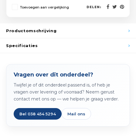
Spieg
Toevoegen aan vergelijking
Goud,
DELEN:
Versn
Cott
Productomschrijving
Remo
Auto,
Specificaties
Baga
Appa
Fiets
Airca
Vragen over dit onderdeel?
Kuss
Twijfel je of dit onderdeel passend is, of heb je
vragen over levering of voorraad? Neem gerust
Tele
contact met ons op — we helpen je graag verder.
Kinde
Bel 038 454 5294
Mail ons
Stuu