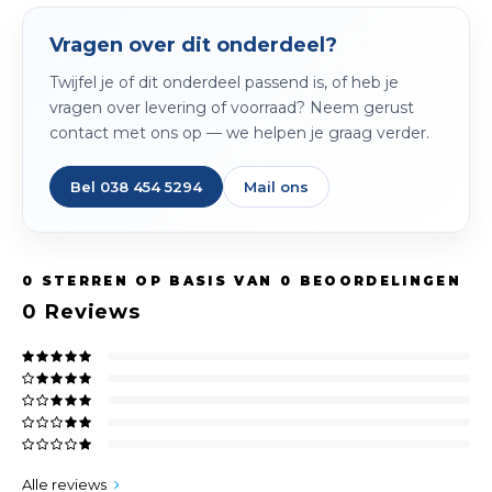
Peda
Pomp
Meub
Vragen over dit onderdeel?
Zout
Fiet
Trom
Twijfel je of dit onderdeel passend is, of heb je
Leer
Afvo
vragen over levering of voorraad? Neem gerust
Buit
Scho
contact met ons op — we helpen je graag verder.
Lami
Binn
Bel 038 454 5294
Mail ons
Kunst
Fiets
Klus
0
STERREN OP BASIS VAN
0
BEOORDELINGEN
Slote
Keuk
0
Reviews
Kett
Inter
Gere
Insec
Opha
Hout
Alle reviews