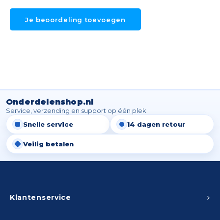
Spieg
Goud,
Je beoordeling toevoegen
Versn
Cott
Remo
Auto,
Baga
Appa
Onderdelenshop.nl
Fiets
Airca
Service, verzending en support op één plek
Snelle service
14 dagen retour
Kuss
Veilig betalen
Tele
Kinde
Klantenservice
Stuu