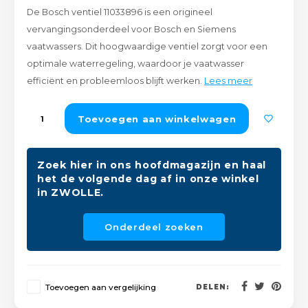
De Bosch ventiel 11033896 is een origineel
Peda
Pomp
Meub
vervangingsonderdeel voor Bosch en Siemens
Zout
vaatwassers. Dit hoogwaardige ventiel zorgt voor een
Fiet
Trom
Leer
optimale waterregeling, waardoor je vaatwasser
Afvo
Buit
Scho
efficiënt en probleemloos blijft werken.
Lees meer
Lami
Binn
Toevoegen aan winkelwagen
Kunst
Fiets
Klus
Zoek hier in ons hoofdmagazijn en haal
het de volgende dag af in onze winkel
Slote
Keuk
in ZWOLLE.
Kett
Inter
Onderdeel zoeken
Gere
Insec
Opha
Toevoegen aan vergelijking
DELEN:
Hout