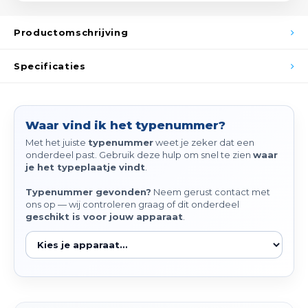
Spieg
Goud,
Productomschrijving
Versn
Cott
Specificaties
Remo
Auto,
Baga
Appa
Waar vind ik het typenummer?
Met het juiste
typenummer
weet je zeker dat een
Fiets
Airca
onderdeel past. Gebruik deze hulp om snel te zien
waar
je het typeplaatje vindt
.
Kuss
Typenummer gevonden?
Neem gerust contact met
ons op — wij controleren graag of dit onderdeel
Tele
geschikt is voor jouw apparaat
.
Kinde
Stuu