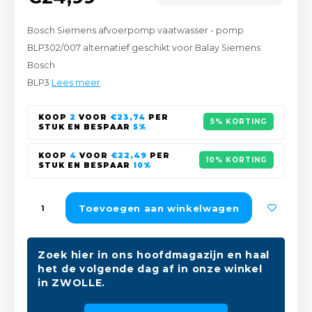
Peda
Pomp
Meub
Bosch Siemens afvoerpomp vaatwasser - pomp
Zout
Fiet
Trom
BLP302/007 alternatief geschikt voor Balay Siemens
Leer
Bosch
Afvo
Buit
Scho
BLP3
Lees meer
Lami
Binn
KOOP
2
VOOR
€23,74
PER
5% KORTING
Kunst
STUK EN BESPAAR
5%
Fiets
KOOP
4
VOOR
€22,49
PER
Klus
10% KORTING
STUK EN BESPAAR
10%
Slote
Keuk
Toevoegen aan winkelwagen
Kett
Inter
Gere
Zoek hier in ons hoofdmagazijn en haal
Insec
het de volgende dag af in onze winkel
in ZWOLLE.
Opha
Hout