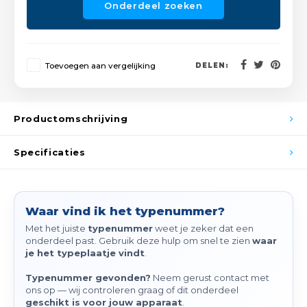
Onderdeel zoeken
Spieg
Goud,
Versn
Cott
Toevoegen aan vergelijking
DELEN:
Remo
Auto,
Baga
Appa
Productomschrijving
Fiets
Airca
Specificaties
Kuss
Tele
Waar vind ik het typenummer?
Met het juiste
typenummer
weet je zeker dat een
onderdeel past. Gebruik deze hulp om snel te zien
waar
Kinde
je het typeplaatje vindt
.
Stuu
Typenummer gevonden?
Neem gerust contact met
ons op — wij controleren graag of dit onderdeel
geschikt is voor jouw apparaat
.