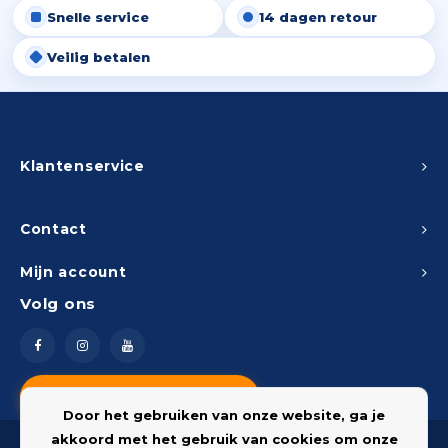
Snelle service
14 dagen retour
Peda
Pomp
Meub
Zout
Veilig betalen
Fiet
Trom
Leer
Afvo
Buit
Scho
Lami
Binn
Klantenservice
Kunst
Fiets
Klus
Contact
Slote
Mijn account
Keuk
Volg ons
Kett
Inter
Gere
Insec
Vragen? Neem contact op
Opha
Door het gebruiken van onze website, ga je
Hout
akkoord met het gebruik van cookies om onze