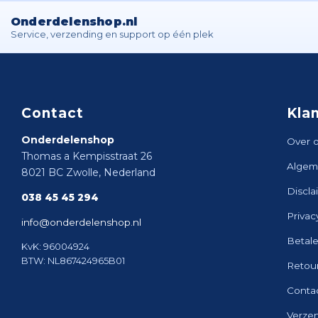
Onderdelenshop.nl
Service, verzending en support op één plek
Contact
Kla
Onderdelenshop
Over 
Thomas a Kempisstraat 26
Algem
8021 BC Zwolle, Nederland
Discla
038 45 45 294
Privac
info@onderdelenshop.nl
Betal
KvK: 96004924
BTW: NL867424965B01
Retou
Conta
Verze