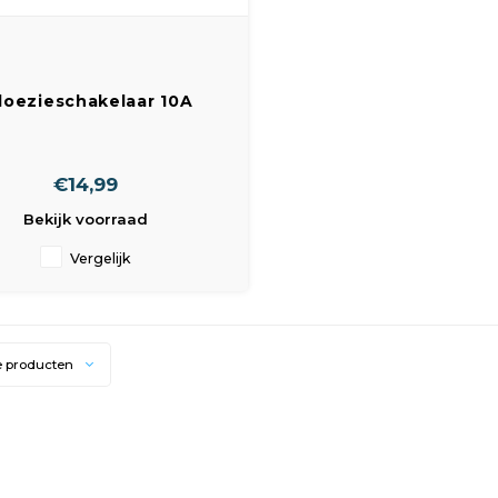
loezieschakelaar 10A
opbouw wit/wit
€14,99
Bekijk voorraad
Vergelijk
e producten