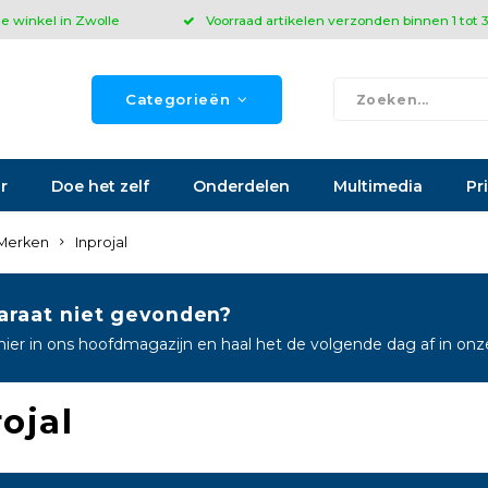
ze winkel in Zwolle
Voorraad artikelen verzonden binnen 1 tot
Categorieën
r
Doe het zelf
Onderdelen
Multimedia
Pr
Merken
Inprojal
araat niet gevonden?
hier in ons hoofdmagazijn en haal het de volgende dag af in on
ojal