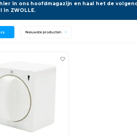
hier in ons hoofdmagazijn en haal het de volgend
l in ZWOLLE.
ers
Nieuwste producten