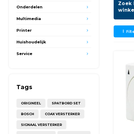
Zoek 
Onderdelen
winke
Multimedia
Printer
Filt
Huishoudelijk
Service
Tags
ORIGINEEL
SPATBORD SET
BOSCH
COAX VERSTERKER
SIGNAAL VERSTERKER