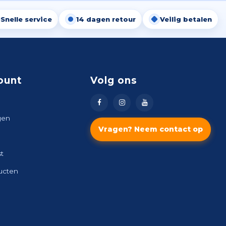
Snelle service
14 dagen retour
Veilig betalen
ount
Volg ons
gen
Vragen? Neem contact op
st
ducten