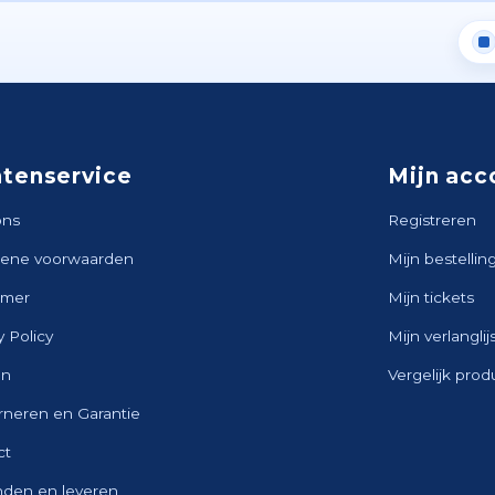
ntenservice
Mijn acc
ons
Registreren
ene voorwaarden
Mijn bestellin
imer
Mijn tickets
y Policy
Mijn verlanglij
en
Vergelijk pro
rneren en Garantie
ct
nden en leveren