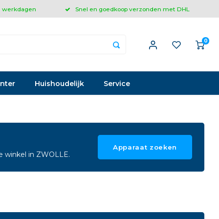
 3 werkdagen
Snel en goedkoop verzonden met DHL
0
inter
Huishoudelijk
Service
Apparaat zoeken
ze winkel in ZWOLLE.