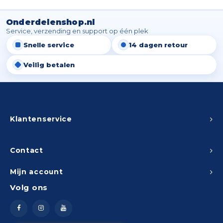
Spieg
Goud,
Onderdelenshop.nl
Versn
Service, verzending en support op één plek
Cott
Snelle service
14 dagen retour
Remo
Auto,
Veilig betalen
Baga
Appa
Fiets
Airca
Klantenservice
Kuss
Contact
Tele
Mijn account
Kinde
Volg ons
Stuu