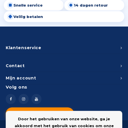
Snelle service
14 dagen retour
Peda
Pomp
Meub
Zout
Veilig betalen
Fiet
Trom
Leer
Afvo
Buit
Scho
Lami
Binn
Klantenservice
Kunst
Fiets
Klus
Contact
Slote
Mijn account
Keuk
Volg ons
Kett
Inter
Gere
Insec
Vragen? Neem contact op
Opha
Door het gebruiken van onze website, ga je
Hout
akkoord met het gebruik van cookies om onze