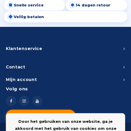
Snelle service
14 dagen retour
Peda
Pomp
Meub
Zout
Veilig betalen
Fiet
Trom
Leer
Afvo
Buit
Scho
Lami
Binn
Klantenservice
Kunst
Fiets
Klus
Contact
Slote
Mijn account
Keuk
Volg ons
Kett
Inter
Gere
Insec
Vragen? Neem contact op
Opha
Door het gebruiken van onze website, ga je
Hout
akkoord met het gebruik van cookies om onze