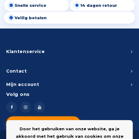
Snelle service
14 dagen retour
Peda
Pomp
Meub
Zout
Veilig betalen
Fiet
Trom
Leer
Afvo
Buit
Scho
Lami
Binn
Klantenservice
Kunst
Fiets
Klus
Contact
Slote
Mijn account
Keuk
Volg ons
Kett
Inter
Gere
Insec
Vragen? Neem contact op
Opha
Door het gebruiken van onze website, ga je
Hout
akkoord met het gebruik van cookies om onze