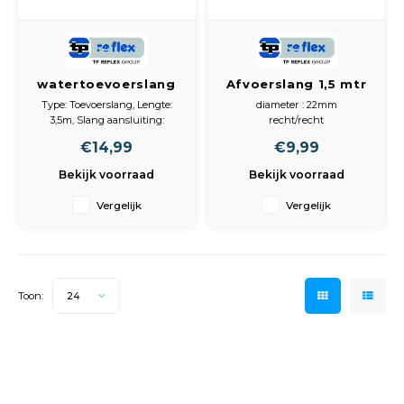
watertoevoerslang
Afvoerslang 1,5 mtr
3.5m rr 90 bar
Type: Toevoerslang, Lengte:
diameter : 22mm
3,5m, Slang aansluiting:
recht/recht
19,05mm (3/4") recht, 19,05mm
1.5m
€14,99
€9,99
(3/4") recht, Testdruk: 90bar,
Normale druk: 10bar, Aquastop:
Bekijk voorraad
Bekijk voorraad
Nee
3,5 m Länge; Anschlüsse: beide
Vergelijk
Vergelijk
Seiten 3/4 " Gerade; PVC;
Druck: 90 Bar passender
Dichtungsring : 333388,
Toon:
24