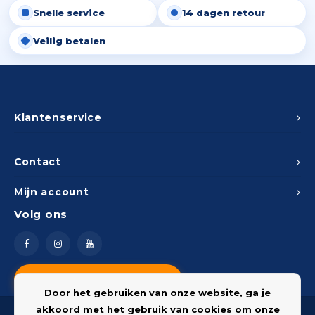
Snelle service
14 dagen retour
Peda
Pomp
Meub
Zout
Veilig betalen
Fiet
Trom
Leer
Afvo
Buit
Scho
Lami
Binn
Klantenservice
Kunst
Fiets
Klus
Contact
Slote
Mijn account
Keuk
Volg ons
Kett
Inter
Gere
Insec
Vragen? Neem contact op
Opha
Door het gebruiken van onze website, ga je
Hout
akkoord met het gebruik van cookies om onze