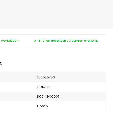
 3 werkdagen
Snel en goedkoop verzonden met DHL
s
150696790
11014117
90541900001
Bosch