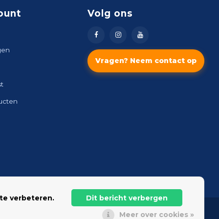
ount
Volg ons
gen
Vragen? Neem contact op
st
ducten
te verbeteren.
Dit bericht verbergen
Meer over cookies »