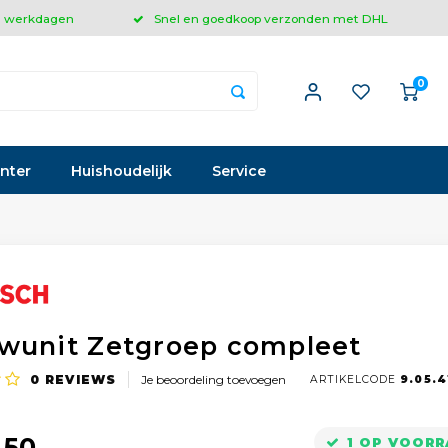
 3 werkdagen
Snel en goedkoop verzonden met DHL
0
inter
Huishoudelijk
Service
wunit Zetgroep compleet
0
REVIEWS
Je beoordeling toevoegen
ARTIKELCODE
9.05.4
,50
1 OP VOOR