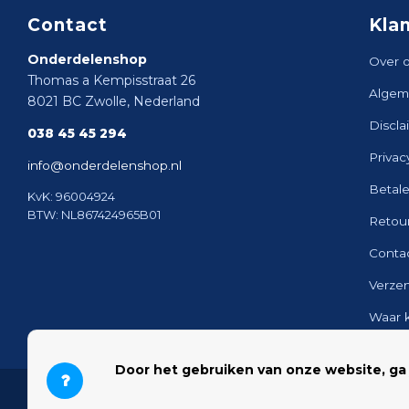
Contact
Kla
Onderdelenshop
Over 
Thomas a Kempisstraat 26
Algem
8021 BC Zwolle, Nederland
Discla
038 45 45 294
Privac
info@onderdelenshop.nl
Betal
KvK: 96004924
BTW: NL867424965B01
Retou
Conta
Verze
Waar 
Sitem
Door het gebruiken van onze website, ga
© 2026 Onderdelenshop - Powered by
Lightspeed