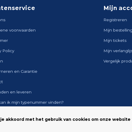
ntenservice
Mijn acc
ons
Registreren
ene voorwaarden
Mijn bestellin
imer
Mijn tickets
y Policy
Mijn verlanglij
en
Vergelijk pro
rneren en Garantie
ct
nden en leveren
kan ik mijn typenummer vinden?
ap
 je akkoord met het gebruik van cookies om onze website 