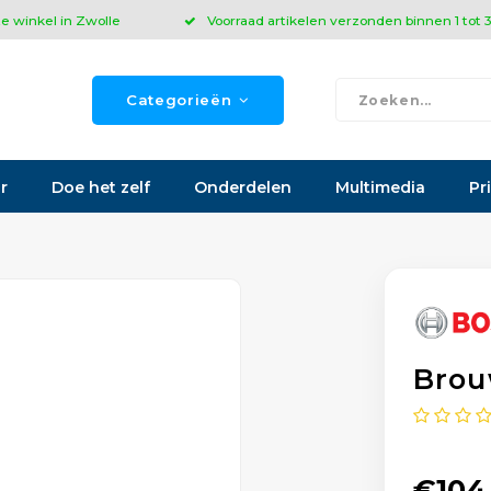
ze winkel in Zwolle
Voorraad artikelen verzonden binnen 1 tot
Categorieën
r
Doe het zelf
Onderdelen
Multimedia
Pr
Brou
€104