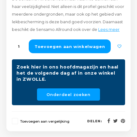
Peda
Pomp
haar veelzijdigheid. Niet alleen is dit profiel geschikt voor
Meub
Zout
meerdere ondergronden, maar ook op het gebied van
Fiet
Trom
lekbescherming is deze band goed voorzien. Daarnaast
Leer
Afvo
beschikt de Sensamo Allround ook over de
Lees meer
Buit
Scho
Lami
Toevoegen aan winkelwagen
Binn
Kunst
Fiets
Zoek hier in ons hoofdmagazijn en haal
Klus
het de volgende dag af in onze winkel
in ZWOLLE.
Slote
Keuk
Onderdeel zoeken
Kett
Inter
Gere
Insec
Toevoegen aan vergelijking
DELEN:
Opha
Hout