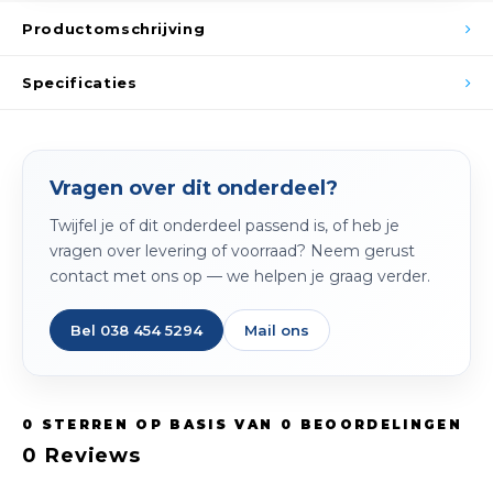
Spieg
Goud,
Productomschrijving
Versn
Cott
Specificaties
Remo
Auto,
Baga
Vragen over dit onderdeel?
Appa
Twijfel je of dit onderdeel passend is, of heb je
Fiets
Airca
vragen over levering of voorraad? Neem gerust
contact met ons op — we helpen je graag verder.
Kuss
Bel 038 454 5294
Mail ons
Tele
Kinde
0
STERREN OP BASIS VAN
0
BEOORDELINGEN
Stuu
0
Reviews