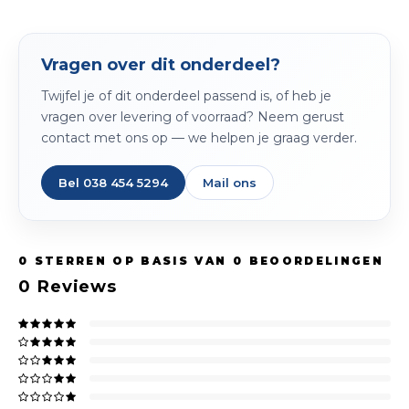
Spieg
Goud,
Versn
Vragen over dit onderdeel?
Cott
Twijfel je of dit onderdeel passend is, of heb je
Remo
Auto,
vragen over levering of voorraad? Neem gerust
contact met ons op — we helpen je graag verder.
Baga
Appa
Bel 038 454 5294
Mail ons
Fiets
Airca
Kuss
0
STERREN OP BASIS VAN
0
BEOORDELINGEN
Tele
0
Reviews
Kinde
Stuu