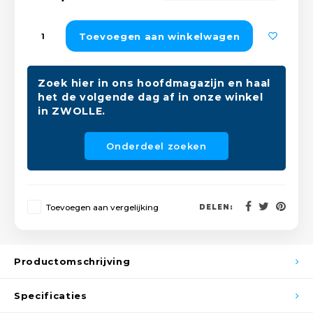
Peda
Pomp
Meub
Zout
Toevoegen aan winkelwagen
Fiet
Trom
Leer
Afvo
Buit
Scho
Zoek hier in ons hoofdmagazijn en haal
Lami
het de volgende dag af in onze winkel
in ZWOLLE.
Binn
Kunst
Onderdeel zoeken
Fiets
Klus
Slote
Keuk
Toevoegen aan vergelijking
DELEN:
Kett
Inter
Gere
Productomschrijving
Insec
Opha
Specificaties
Hout