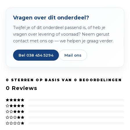
Peda
Pomp
Meub
Zout
Vragen over dit onderdeel?
Fiet
Trom
Leer
Twijfel je of dit onderdeel passend is, of heb je
Afvo
Buit
Scho
vragen over levering of voorraad? Neem gerust
Lami
contact met ons op — we helpen je graag verder.
Binn
Kunst
Bel 038 454 5294
Mail ons
Fiets
Klus
Slote
0
STERREN OP BASIS VAN
0
BEOORDELINGEN
Keuk
0
Reviews
Kett
Inter
Gere
Insec
Opha
Hout