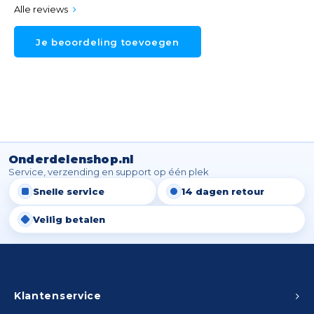
Spieg
Alle reviews
Goud,
Je beoordeling toevoegen
Versn
Cott
Remo
Auto,
Baga
Appa
Fiets
Airca
Onderdelenshop.nl
Service, verzending en support op één plek
Kuss
Snelle service
14 dagen retour
Tele
Veilig betalen
Kinde
Stuu
Klantenservice