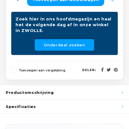
Peda
Pomp
Meub
Zout
Zoek hier in ons hoofdmagazijn en haal
Fiet
Trom
Leer
het de volgende dag af in onze winkel
Afvo
in ZWOLLE.
Buit
Scho
Lami
Onderdeel zoeken
Binn
Kunst
Fiets
Klus
Toevoegen aan vergelijking
DELEN:
Slote
Keuk
Kett
Productomschrijving
Inter
Gere
Specificaties
Insec
Opha
Hout