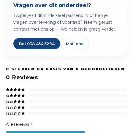
Spieg
Vragen over dit onderdeel?
Goud,
Twijfel je of dit onderdeel passend is, of heb je
Versn
vragen over levering of voorraad? Neem gerust
Cott
contact met ons op — we helpen je graag verder.
Remo
Auto,
Bel 038 454 5294
Mail ons
Baga
Appa
Fiets
Airca
0
STERREN OP BASIS VAN
0
BEOORDELINGEN
Kuss
0
Reviews
Tele
Kinde
Stuu
Alle reviews