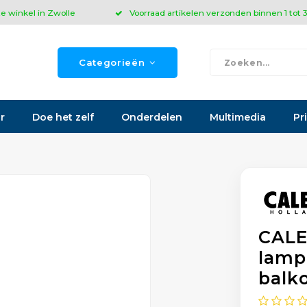
ze winkel in Zwolle
Voorraad artikelen verzonden binnen 1 tot
Categorieën
r
Doe het zelf
Onderdelen
Multimedia
Pr
CALE
lamp
balk