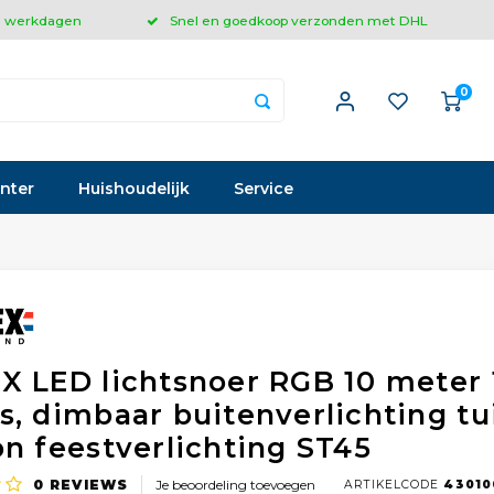
 3 werkdagen
Snel en goedkoop verzonden met DHL
0
inter
Huishoudelijk
Service
X LED lichtsnoer RGB 10 meter 
s, dimbaar buitenverlichting tu
on feestverlichting ST45
0
REVIEWS
Je beoordeling toevoegen
ARTIKELCODE
43010