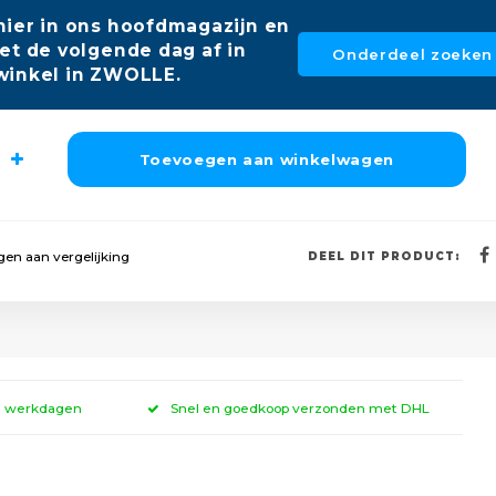
hier in ons hoofdmagazijn en
et de volgende dag af in
Onderdeel zoeken
winkel in ZWOLLE.
Toevoegen aan winkelwagen
en aan vergelijking
DEEL DIT PRODUCT:
 3 werkdagen
Snel en goedkoop verzonden met DHL