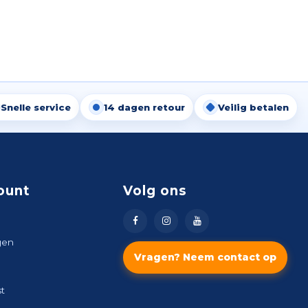
Snelle service
14 dagen retour
Veilig betalen
ount
Volg ons
gen
Vragen? Neem contact op
st