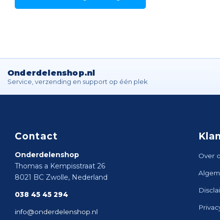
Onderdelenshop.nl
Service, verzending en support op één plek
Contact
Kla
Onderdelenshop
Over 
Thomas a Kempisstraat 26
Algem
8021 BC Zwolle, Nederland
Discla
038 45 45 294
Privac
info@onderdelenshop.nl