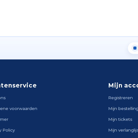
ntenservice
Mijn acc
ons
Registreren
ene voorwaarden
Mijn bestellin
imer
Mijn tickets
y Policy
Mijn verlanglij