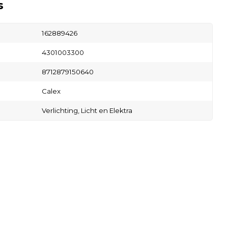
s
162889426
4301003300
8712879150640
Calex
Verlichting,
Licht en Elektra