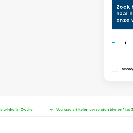
Zoek 
haal h
onze 
Toevoeg
ze winkel in Zwolle
Voorraad artikelen verzonden binnen 1 tot