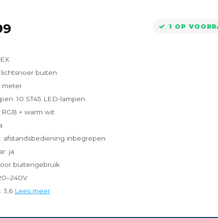
99
1 OP VOOR
LEX
lichtsnoer buiten
0 meter
mpen: 10 ST45 LED-lampen
: RGB + warm wit
a
: afstandsbediening inbegrepen
r: ja
voor buitengebruik
220–240V
 3,6
Lees meer