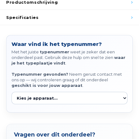
Productomschrijving
Spieg
Goud,
Specificaties
Versn
Cott
Remo
Auto,
Waar vind ik het typenummer?
Baga
Met het juiste
typenummer
weet je zeker dat een
Appa
onderdeel past. Gebruik deze hulp om snel te zien
waar
je het typeplaatje vindt
.
Fiets
Airca
Typenummer gevonden?
Neem gerust contact met
ons op — wij controleren graag of dit onderdeel
Kuss
geschikt is voor jouw apparaat
.
Tele
Kinde
Stuu
Vragen over dit onderdeel?