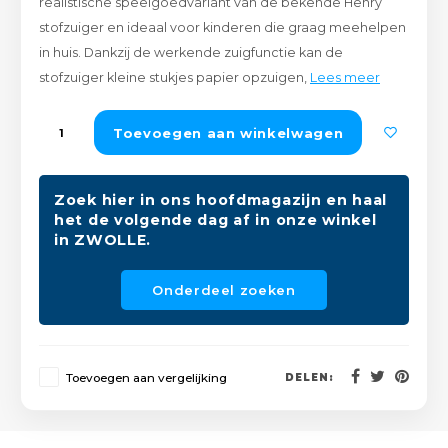
realistische speelgoedvariant van de bekende Henry
Peda
Pomp
stofzuiger en ideaal voor kinderen die graag meehelpen
Meub
Zout
in huis. Dankzij de werkende zuigfunctie kan de
Fiet
Trom
stofzuiger kleine stukjes papier opzuigen,
Lees meer
Leer
Afvo
Buit
Scho
Lami
Toevoegen aan winkelwagen
Binn
Kunst
Zoek hier in ons hoofdmagazijn en haal
Fiets
het de volgende dag af in onze winkel
Klus
in ZWOLLE.
Slote
Keuk
Onderdeel zoeken
Kett
Inter
Gere
Insec
Toevoegen aan vergelijking
DELEN:
Opha
Hout