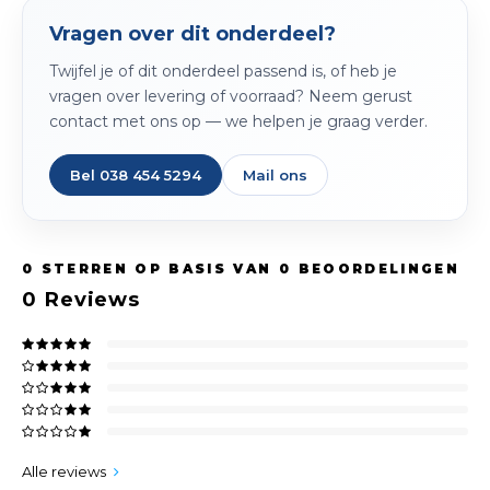
Spieg
Goud,
Vragen over dit onderdeel?
Versn
Twijfel je of dit onderdeel passend is, of heb je
Cott
vragen over levering of voorraad? Neem gerust
Remo
contact met ons op — we helpen je graag verder.
Auto,
Baga
Bel 038 454 5294
Mail ons
Appa
Fiets
Airca
0
STERREN OP BASIS VAN
0
BEOORDELINGEN
Kuss
0
Reviews
Tele
Kinde
Stuu
Alle reviews