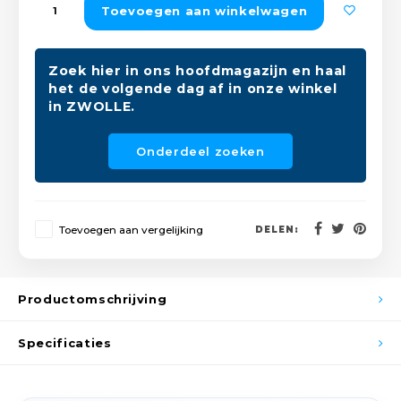
Toevoegen aan winkelwagen
Peda
Pomp
Meub
Zout
Fiet
Trom
Zoek hier in ons hoofdmagazijn en haal
Leer
Afvo
het de volgende dag af in onze winkel
Buit
Scho
in ZWOLLE.
Lami
Binn
Onderdeel zoeken
Kunst
Fiets
Klus
Toevoegen aan vergelijking
DELEN:
Slote
Keuk
Kett
Inter
Productomschrijving
Gere
Insec
Specificaties
Opha
Hout