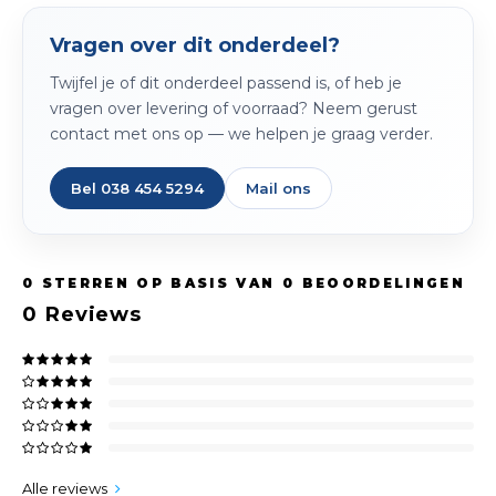
Peda
Pomp
Meub
Vragen over dit onderdeel?
Zout
Fiet
Trom
Twijfel je of dit onderdeel passend is, of heb je
Leer
Afvo
vragen over levering of voorraad? Neem gerust
Buit
Scho
contact met ons op — we helpen je graag verder.
Lami
Binn
Bel 038 454 5294
Mail ons
Kunst
Fiets
Klus
0
STERREN OP BASIS VAN
0
BEOORDELINGEN
Slote
Keuk
0
Reviews
Kett
Inter
Gere
Insec
Opha
Hout
Alle reviews