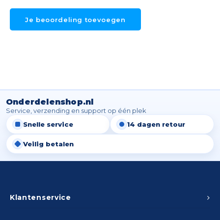
Spieg
Goud,
Je beoordeling toevoegen
Versn
Cott
Remo
Auto,
Baga
Appa
Onderdelenshop.nl
Fiets
Airca
Service, verzending en support op één plek
Snelle service
14 dagen retour
Kuss
Veilig betalen
Tele
Kinde
Klantenservice
Stuu