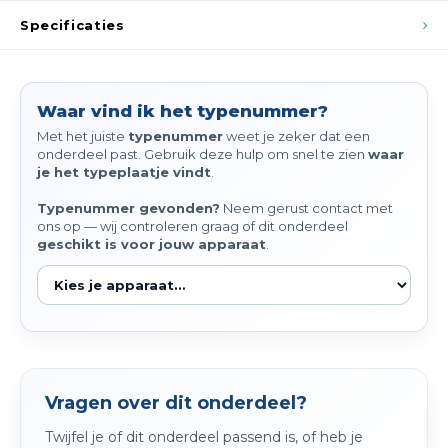
Spieg
Specificaties
Goud,
Versn
Cott
Waar vind ik het typenummer?
Remo
Auto,
Met het juiste
typenummer
weet je zeker dat een
onderdeel past. Gebruik deze hulp om snel te zien
waar
Baga
je het typeplaatje vindt
.
Appa
Fiets
Typenummer gevonden?
Neem gerust contact met
Airca
ons op — wij controleren graag of dit onderdeel
geschikt is voor jouw apparaat
.
Kuss
Tele
Kinde
Vragen over dit onderdeel?
Stuu
Twijfel je of dit onderdeel passend is, of heb je