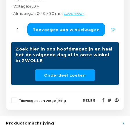
Peda
Pomp
• Voltage:450 V
Meub
Zout
• Afmetingen:Ø 40 x 90 mm
Lees meer
Fiet
Trom
Leer
Afvo
Toevoegen aan winkelwagen
Buit
Scho
Lami
Binn
Zoek hier in ons hoofdmagazijn en haal
Kunst
het de volgende dag af in onze winkel
in ZWOLLE.
Fiets
Klus
Onderdeel zoeken
Slote
Keuk
Kett
Inter
Toevoegen aan vergelijking
DELEN:
Gere
Insec
Opha
Productomschrijving
Hout