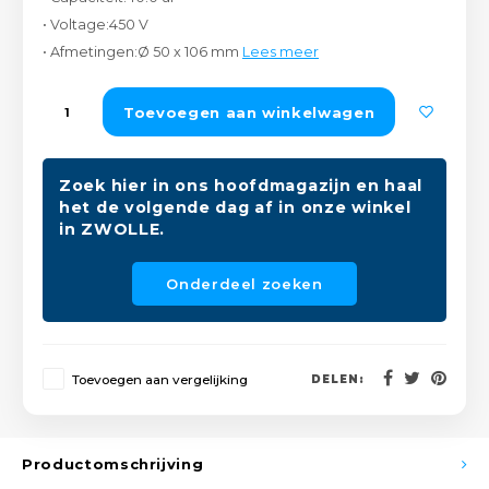
Peda
Pomp
• Voltage:450 V
Meub
Zout
• Afmetingen:Ø 50 x 106 mm
Lees meer
Fiet
Trom
Leer
Afvo
Toevoegen aan winkelwagen
Buit
Scho
Lami
Binn
Zoek hier in ons hoofdmagazijn en haal
Kunst
het de volgende dag af in onze winkel
in ZWOLLE.
Fiets
Klus
Onderdeel zoeken
Slote
Keuk
Kett
Inter
Toevoegen aan vergelijking
DELEN:
Gere
Insec
Opha
Productomschrijving
Hout