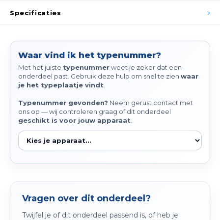
Spieg
Specificaties
Goud,
Versn
Cott
Waar vind ik het typenummer?
Remo
Auto,
Met het juiste
typenummer
weet je zeker dat een
onderdeel past. Gebruik deze hulp om snel te zien
waar
Baga
je het typeplaatje vindt
.
Appa
Fiets
Typenummer gevonden?
Neem gerust contact met
Airca
ons op — wij controleren graag of dit onderdeel
geschikt is voor jouw apparaat
.
Kuss
Tele
Kinde
Vragen over dit onderdeel?
Stuu
Twijfel je of dit onderdeel passend is, of heb je