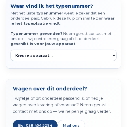
Spieg
Waar vind ik het typenummer?
Goud,
Met het juiste
typenummer
weet je zeker dat een
Versn
onderdeel past. Gebruik deze hulp om snel te zien
waar
Cott
je het typeplaatje vindt
.
Remo
Typenummer gevonden?
Neem gerust contact met
Auto,
ons op — wij controleren graag of dit onderdeel
geschikt is voor jouw apparaat
.
Baga
Appa
Fiets
Airca
Kuss
Tele
Vragen over dit onderdeel?
Twijfel je of dit onderdeel passend is, of heb je
Kinde
vragen over levering of voorraad? Neem gerust
contact met ons op — we helpen je graag verder.
Stuu
Bel 038 454 5294
Mail ons