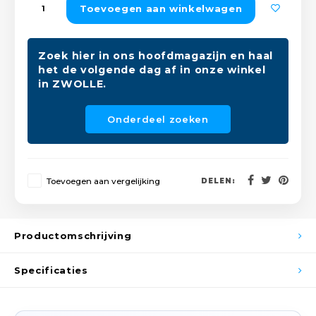
Toevoegen aan winkelwagen
Peda
Pomp
Meub
Zout
Fiet
Trom
Zoek hier in ons hoofdmagazijn en haal
Leer
Afvo
het de volgende dag af in onze winkel
Buit
Scho
in ZWOLLE.
Lami
Binn
Onderdeel zoeken
Kunst
Fiets
Klus
Toevoegen aan vergelijking
DELEN:
Slote
Keuk
Kett
Inter
Productomschrijving
Gere
Insec
Specificaties
Opha
Hout