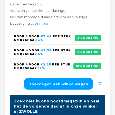
Capaciteit van 2,5 μF
Peda
Pomp
Meub
Voorzien van stekker aansluitingen
Zout
Inclusief montage draadeind voor eenvoudige
Fiet
Trom
Leer
bevestiging
Lees meer
Afvo
Buit
Scho
Lami
KOOP
2
VOOR
€2,43
PER STUK
3% KORTING
EN BESPAAR
3%
Binn
Kunst
KOOP
4
VOOR
€2,35
PER STUK
6% KORTING
EN BESPAAR
6%
Fiets
Klus
KOOP
8
VOOR
€2,25
PER STUK
10% KORTING
Slote
EN BESPAAR
10%
Keuk
Kett
Inter
Toevoegen aan winkelwagen
Gere
Insec
Zoek hier in ons hoofdmagazijn en haal
Opha
het de volgende dag af in onze winkel
Hout
in ZWOLLE.