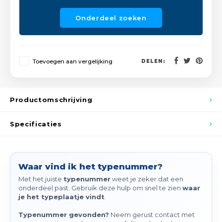
Spieg
Goud,
Onderdeel zoeken
Versn
Cott
Remo
Auto,
Toevoegen aan vergelijking
DELEN:
Baga
Appa
Productomschrijving
Fiets
Airca
Specificaties
Kuss
Tele
Waar vind ik het typenummer?
Kinde
Met het juiste
typenummer
weet je zeker dat een
onderdeel past. Gebruik deze hulp om snel te zien
waar
je het typeplaatje vindt
.
Stuu
Typenummer gevonden?
Neem gerust contact met