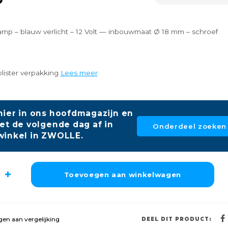
amp – blauw verlicht – 12 Volt — inbouwmaat Ø 18 mm – schroef
blister verpakking
Lees meer
hier in ons hoofdmagazijn en
et de volgende dag af in
Onderdeel zoeken
winkel in ZWOLLE.
Toevoegen aan winkelwagen
en aan vergelijking
DEEL DIT PRODUCT: