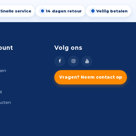
Snelle service
14 dagen retour
Veilig betalen
ount
Volg ons
gen
Vragen? Neem contact op
st
ducten