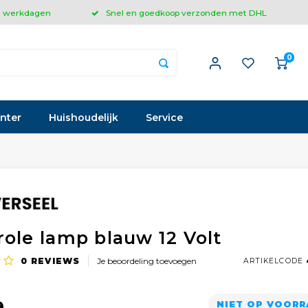
 3 werkdagen
Snel en goedkoop verzonden met DHL
0
inter
Huishoudelijk
Service
role lamp blauw 12 Volt
0
REVIEWS
Je beoordeling toevoegen
ARTIKELCODE
9
NIET OP VOOR