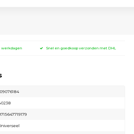
 3 werkdagen
Snel en goedkoop verzonden met DHL
s
109076184
40238
8715647719179
Universeel