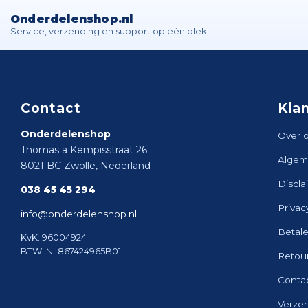
Onderdelenshop.nl
Service, verzending en support op één plek
Contact
Kla
Onderdelenshop
Over 
Thomas a Kempisstraat 26
Algem
8021 BC Zwolle, Nederland
Discla
038 45 45 294
Privac
info@onderdelenshop.nl
Betal
KvK: 96004924
BTW: NL867424965B01
Retou
Conta
Verze