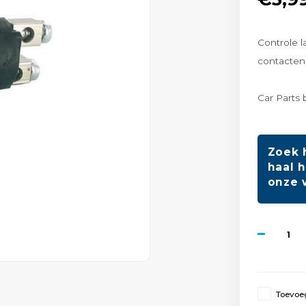
Controle l
contacten
Car Parts 
Zoek 
haal h
onze 
Toevoeg