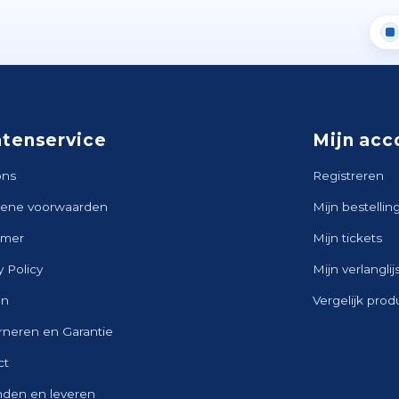
ntenservice
Mijn acc
ons
Registreren
ene voorwaarden
Mijn bestellin
imer
Mijn tickets
y Policy
Mijn verlanglij
en
Vergelijk pro
rneren en Garantie
ct
nden en leveren